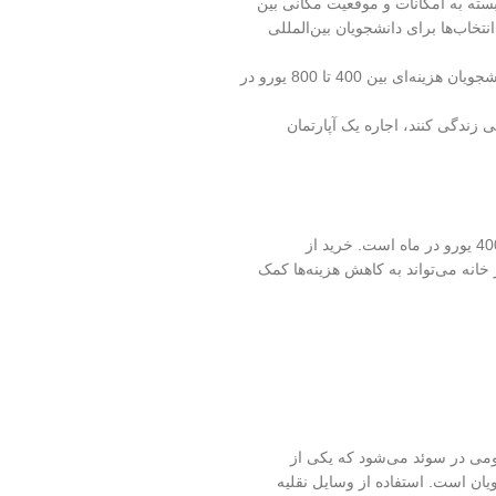
بسته به امکانات و موقعیت مکانی بین
رین انتخاب‌ها برای دانشجویان بین‌المللی
آپارتمان مشترک: زندگی در آپارتمان مشترک با دیگر دانشجویان هزینه‌ای بین 400 تا 800 یورو در
ی زندگی کنند، اجاره یک آپارتمان
هزینه خوراک برای یک دانشجو به طور متوسط 200 تا 400 یورو در ماه است. خرید از
انند Lidl و ICA و پخت‌وپز در خانه می‌تواند به کاهش هزینه‌ها کمک
حمل و نقل عمومی در سوئد می‌شود که یکی از
یان است. استفاده از وسایل نقلیه