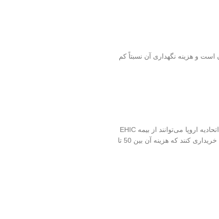
است و هزینه نگهداری آن نسبتاً کم
داشتن بیمه درمانی در سوئد ضروری است. دانشجویان اتحادیه اروپا می‌توانند از بیمه EHIC
استفاده کنند، اما دانشجویان بین‌المللی باید بیمه درمانی خریداری کنند که هزینه آن بین 50 تا