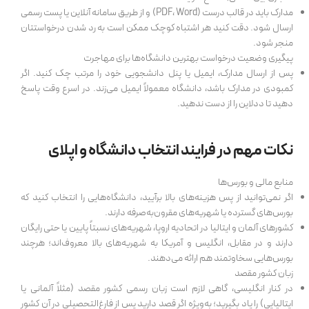
مدارک باید در قالب درست (PDF، Word) و از طریق سامانه آنلاین یا پست رسمی
ارسال شود. دقت کنید هر اشتباه کوچک ممکن است به رد شدن درخواستتان
منجر شود.
پیگیری وضعیت درخواست بهترین دانشگاه‌ها برای مهاجرت
پس از ارسال مدارک، ایمیل یا پنل دانشجویی خود را مرتب چک کنید. اگر
کمبودی در مدارک باشد، دانشگاه معمولاً ایمیل می‌زند. در اسرع وقت پاسخ
دهید تا ددلاین را از دست ندهید.
نکات مهم در فرایند انتخاب دانشگاه و اپلای
منابع مالی و بورس‌ها
اگر نمی‌توانید از پس هزینه‌های بالا برآیید، دانشگاه‌هایی را انتخاب کنید که
بورس‌های گسترده یا شهریه‌های مقرون‌به‌صرفه دارند.
کشورهای آلمان و ایتالیا در اتحادیه اروپا، شهریه‌های نسبتاً پایین یا حتی رایگان
دارند و در مقابل، انگلیس و آمریکا به شهریه‌های بالا معروف‌اند؛ هرچند
بورس‌هایی سخاوتمند هم ارائه می‌دهند.
زبان کشور مقصد
در کنار انگلیسی، گاهی لازم است زبان رسمی کشور مقصد (مثلاً آلمانی یا
ایتالیایی) را یاد بگیرید؛ به‌ویژه اگر قصد دارید پس از فارغ‌التحصیلی در آن کشور