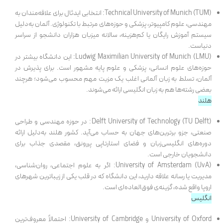
Technical University of Munich (TUM): انتخابی ایدئال برای علاقه‌مندان به
مهندسی، علوم کامپیوتر، پزشکی و حوزه‌های مرتبط با تکنولوژی. آلمان به‌دلیل
سیستم آموزش رایگان یا کم‌هزینه، سالانه میزبان هزاران دانشجو از سراسر
دنیاست.
Ludwig Maximilian University of Munich (LMU): این دانشگاه بیشتر در
حوزه‌های علوم انسانی، پزشکی و علوم پایه مشهور است. برای پذیرش در
آلمان، تسلط به زبان آلمانی اغلب یک مزیت مهم محسوب می‌شود؛ هرچند
بعضی رشته‌ها هم به زبان انگلیسی ارائه می‌شوند.
هلند
Delft University of Technology (TU Delft): در حوزه مهندسی و طراحی
صنعتی، جزو برترین‌های جهان به حساب می‌آید. کشور هلند به‌دلیل ارائه
دوره‌های انگلیسی‌زبان و فضای استارتاپی پررونق، مقصدی جذاب برای
دانشجویان خارجی است.
University of Amsterdam (UvA): اگر به علوم اجتماعی، روان‌شناسی،
مدیریت یا رسانه علاقه دارید، این دانشگاه که در قلب یکی از زیباترین شهرهای
اروپا واقع شده، گزینه‌ی فوق‌العاده‌ای است.
انگلیس
University of Oxford و University of Cambridge: احتمالاً معروف‌ترین