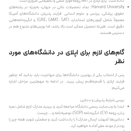
داده است. برای اپلای در MIT، رزومه قوی علمی و تحقیقاتی ضروری است.
Harvard University: نماد تحصیلات عالی در جهان، به‌ویژه در رشته‌های
حقوق، پزشکی، بیزنس و علوم انسانی. فرایند پذیرش دانشگاه‌های آمریکا
معمولاً شامل آزمون‌های استاندارد (GRE، GMAT، SAT) و انگیزه‌نامه‌هایی
دقیق است. هزینه تحصیل ممکن است بالا باشد، اما بورس‌های متنوع هم در
دسترس هستند.
گام‌های لازم برای اپلای در دانشگاه‌های مورد
نظر
پس از انتخاب یکی از بهترین دانشگاه‌ها برای مهاجرت، باید بدانید که چطور
فرایند اپلای را قدم‌به‌قدم پیش ببرید. در ادامه به مهم‌ترین مراحل اشاره
می‌کنیم:
بررسی شرایط پذیرش و ددلاین
ابتدا به وب‌سایت رسمی دانشگاه مراجعه کنید و ببینید مدارک لازم شامل نمره
زبان، رزومه (CV)، انگیزه‌نامه (SOP)، توصیه‌نامه و … چیست.
ددلاین‌ها (مهلت ارسال مدارک) را یادداشت کنید و مطمئن شوید همه چیز را
زودتر از موعد مقرر آماده خواهید کرد.