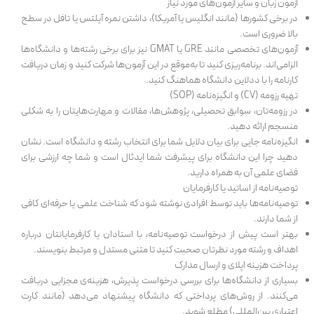
آزمون زبان و سایر آزمون‌های مورد نیاز
در برخی کشورها (مانند انگلیس یا آمریکا)، داشتن نمره آیلتس یا تافل در سطح
بالا ضروری است.
آزمون‌های تخصصی مانند GRE یا GMAT نیز برای برخی رشته‌ها و دانشگاه‌ها
الزامی‌اند. برنامه‌ریزی کنید تا به‌موقع در این آزمون‌ها شرکت کنید و زمان دریافت
کارنامه را با ددلاین دانشگاه هماهنگ کنید.
تهیه رزومه (CV) و انگیزه‌نامه (SOP)
در رزومه‌تان، سوابق تحصیلی، پژوهش‌ها، مقالات و مهارت‌هایتان را به شکلی
منسجم ارائه دهید.
انگیزه‌نامه جایی برای بیان دلایل شما برای انتخاب رشته و دانشگاه است. نشان
دهید چرا این دانشگاه برای پیشرفت شما ایدئال است و شما چه ارزشی برای
فضای علمی آن به همراه دارید.
توصیه‌نامه از اساتید یا کارفرمایان
توصیه‌نامه‌ها باید توسط افرادی نوشته شود که شناخت علمی یا حرفه‌ای کافی
از شما دارند.
بهتر است پیش از درخواست توصیه‌نامه، با استادان یا کارفرمایانتان درباره
اهداف و رشته مورد نظرتان صحبت کنید تا متنی مستدل و مرتبط بنویسند.
پرداخت هزینه اپلای و ارسال مدارک
بسیاری از دانشگاه‌ها برای بررسی درخواست پذیرش، هزینه‌ی مجزایی دریافت
می‌کنند. از روش‌های پرداختی که دانشگاه پیشنهاد می‌دهد (مانند کارت
اعتباری بین‌المللی) مطلع شوید.