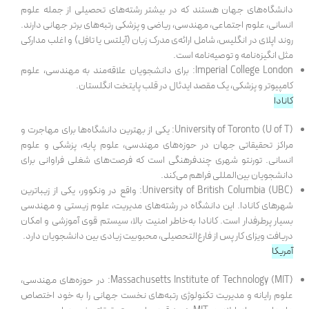
دانشگاه‌های جهان هستند که در بیشتر رشته‌های تحصیلی از جمله علوم
انسانی، علوم اجتماعی، مهندسی، ریاضی و پزشکی رتبه‌های برتر جهانی دارند.
روند اپلای در انگلیس، شامل ارائه‌ی مدرک زبان (آیلتس یا تافل) و اغلب مدارکی
مثل انگیزه‌نامه و توصیه‌نامه است.
Imperial College London: برای دانشجویان علاقه‌مند به مهندسی، علوم
کامپیوتر و پزشکی، یک مقصد ایدئال در قلب پایتخت انگلستان.
کانادا
University of Toronto (U of T): یکی از بهترین دانشگاه‌ها برای مهاجرت و
مراکز تحقیقاتی جهان در حوزه‌های مهندسی، علوم پایه، پزشکی و علوم
انسانی. تورنتو شهری چندفرهنگی است که فرصت‌های شغلی فراوانی برای
دانشجویان بین‌المللی فراهم می‌کند.
University of British Columbia (UBC): واقع در ونکوور، یکی از زیباترین
شهرهای کانادا. این دانشگاه در رشته‌های مدیریت، علوم زیستی و مهندسی
بسیار پرطرفدار است. کانادا به‌خاطر امنیت بالا، سیستم قوی آموزشی و امکان
دریافت ویزای کار پس از فارغ‌التحصیلی، محبوبیت زیادی بین دانشجویان دارد.
آمریکا
Massachusetts Institute of Technology (MIT): در حوزه‌های مهندسی،
علوم رایانه و مدیریت تکنولوژی رتبه‌های نخست جهانی را به خود اختصاص