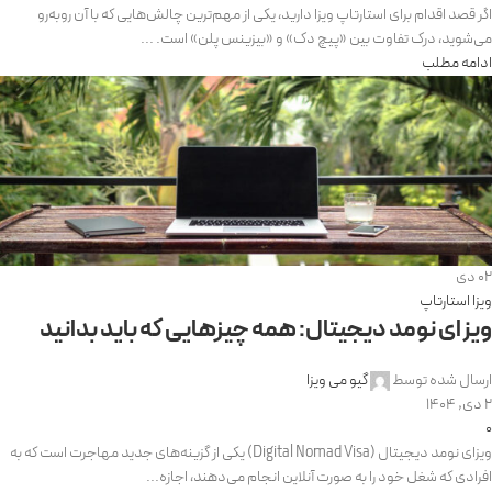
اگر قصد اقدام برای استارتاپ ویزا دارید، یکی از مهم‌ترین چالش‌هایی که با آن روبه‌رو
می‌شوید، درک تفاوت بین «پیچ دک» و «بیزینس پلن» است. ...
ادامه مطلب
02
دی
ویزا استارتاپ
ویزای نومد دیجیتال: همه چیزهایی که باید بدانید
ارسال شده توسط
گیو می ویزا
2 دی, 1404
0
ویزای نومد دیجیتال (Digital Nomad Visa) یکی از گزینه‌های جدید مهاجرت است که به
افرادی که شغل خود را به صورت آنلاین انجام می‌دهند، اجازه...