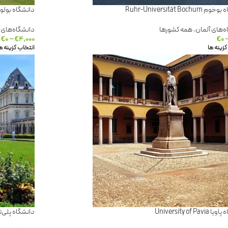
Ruhr-Universität Bochu
دانشگاه بولونیا sity of Bologna
ه‌های آلمان
,
همه کشورها
دانشگاه‌های ای
€
۰
–
€
۴,۰۰۰
€
۰
گزینه ها
انتخاب گزینه ه
University of Pav
دانشگاه پلی‌تکنیک تورین urin